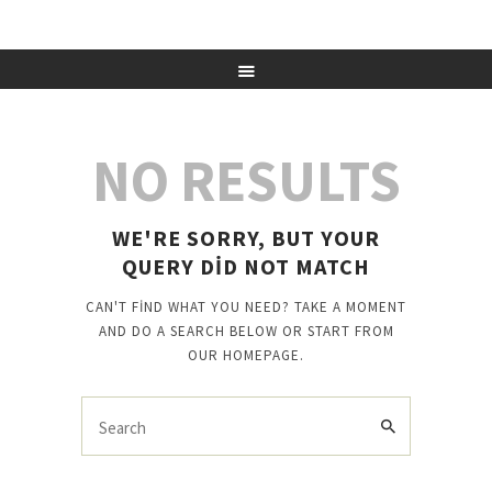
ATÖLYE SERAMIK
NO RESULTS
ATÖLYE TUVAL
ATÖLYE UPCYCLE
KİŞİYE ÖZEL SİPARİŞLER
WE'RE SORRY, BUT YOUR
MAĞAZA
QUERY DID NOT MATCH
SOSYAL SORUMLULUK
CAN'T FIND WHAT YOU NEED? TAKE A MOMENT
GIRIŞ YAP / ÜYE OL
AND DO A SEARCH BELOW OR START FROM
SEPETINIZ
OUR HOMEPAGE
.